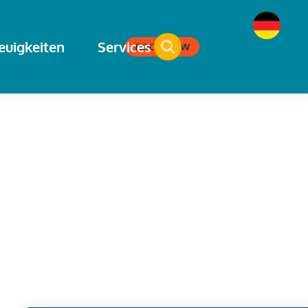
euigkeiten
Services
BOOK NOW