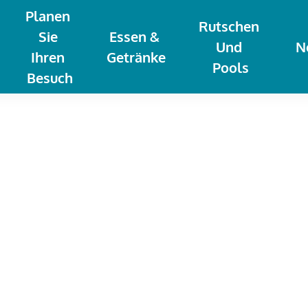
Planen 
Rutschen 
Sie 
Essen & 
Und 
N
Ihren 
Getränke
Pools
Besuch