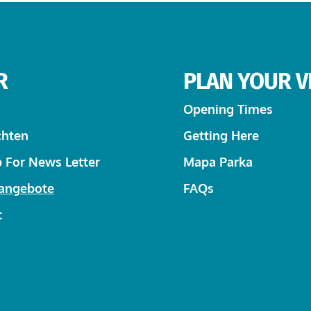
R
PLAN YOUR VI
Opening Times
chten
Getting Here
 For News Letter
Mapa Parka
nangebote
FAQs
t