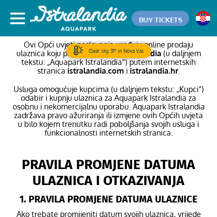
BUY TICKETS
OPĆI UVJETI POSLOVANJA
Ovi Opći uvjeti poslovanja uređuju online prodaju
Clear sky, 31° in Nova Vas
ulaznica koju pruža
Aquapark Istralandia
(u daljnjem
tekstu: „Aquapark Istralandia”) putem internetskih
stranica
istralandia.com
i
istralandia.hr
.
Usluga omogućuje kupcima (u daljnjem tekstu: „Kupci”)
odabir i kupnju ulaznica za Aquapark Istralandia za
osobnu i nekomercijalnu uporabu. Aquapark Istralandia
zadržava pravo ažuriranja ili izmjene ovih Općih uvjeta
u bilo kojem trenutku radi poboljšanja svojih usluga i
funkcionalnosti internetskih stranica.
PRAVILA PROMJENE DATUMA
ULAZNICA I OTKAZIVANJA
1. PRAVILA PROMJENE DATUMA ULAZNICE
Ako trebate promijeniti datum svojih ulaznica, vrijede