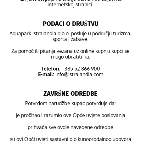
internetskoj stranici.
PODACI O DRUŠTVU
Aquapark Istralandia d.o.o. posluje u području turizma,
sporta i zabave.
Za pomoć ili pitanja vezana uz online kupnju kupci se
mogu obratiti na:
Telefon:
+385 52 866 900
E-mail:
info@istralandia.com
ZAVRŠNE ODREDBE
Potvrdom narudžbe kupac potvrđuje da:
je pročitao i razumio ove Opće uvjete poslovanja
prihvaća sve ovdje navedene odredbe
su ovi Opći uvjeti sastavni dio kupoprodajnog ugovora