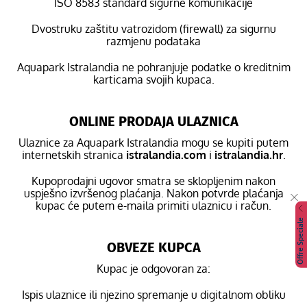
ISO 8583 standard sigurne komunikacije
Dvostruku zaštitu vatrozidom (firewall) za sigurnu
razmjenu podataka
Aquapark Istralandia ne pohranjuje podatke o kreditnim
karticama svojih kupaca.
ONLINE PRODAJA ULAZNICA
Ulaznice za Aquapark Istralandia mogu se kupiti putem
internetskih stranica
istralandia.com
i
istralandia.hr
.
Kupoprodajni ugovor smatra se sklopljenim nakon
uspješno izvršenog plaćanja. Nakon potvrde plaćanja
kupac će putem e-maila primiti ulaznicu i račun.
Offre Speciale
OBVEZE KUPCA
Kupac je odgovoran za:
Ispis ulaznice ili njezino spremanje u digitalnom obliku