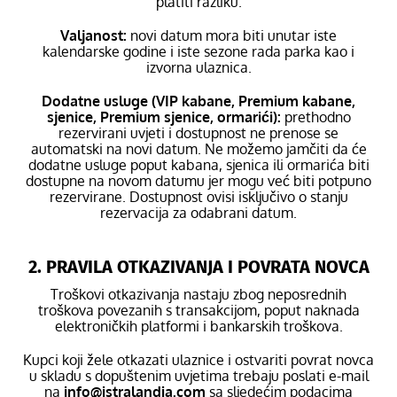
platiti razliku.
Valjanost:
novi datum mora biti unutar iste
kalendarske godine i iste sezone rada parka kao i
izvorna ulaznica.
Dodatne usluge (VIP kabane, Premium kabane,
sjenice, Premium sjenice, ormarići):
prethodno
rezervirani uvjeti i dostupnost ne prenose se
automatski na novi datum. Ne možemo jamčiti da će
dodatne usluge poput kabana, sjenica ili ormarića biti
dostupne na novom datumu jer mogu već biti potpuno
rezervirane. Dostupnost ovisi isključivo o stanju
rezervacija za odabrani datum.
2. PRAVILA OTKAZIVANJA I POVRATA NOVCA
Troškovi otkazivanja nastaju zbog neposrednih
troškova povezanih s transakcijom, poput naknada
elektroničkih platformi i bankarskih troškova.
Kupci koji žele otkazati ulaznice i ostvariti povrat novca
u skladu s dopuštenim uvjetima trebaju poslati e-mail
na
info@istralandia.com
sa sljedećim podacima