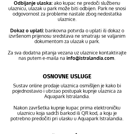
Odbijanje ulaska:
ako kupac ne predoči službenu
ulaznicu, ulazak u park može biti odbijen. Park ne snosi
odgovornost za probleme nastale zbog nedostatka
ulaznice.
Dokaz o uplati:
bankovna potvrda o uplati ili dokaz o
izvršenom prijenosu sredstava ne smatraju se valjanim
dokumentom za ulazak u park.
Za sva dodatna pitanja vezana uz ulaznice kontaktirajte
nas putem e-maila na
info@istralandia.com
.
OSNOVNE USLUGE
Sustav online prodaje ulaznica osmišljen je kako bi
pojednostavio i ubrzao postupak kupnje ulaznica za
Aquapark Istralandia.
Nakon završetka kupnje kupac prima elektroničku
ulaznicu koja sadrži barkod ili QR kod, a koju je
potrebno predočiti pri ulasku u Aquapark Istralandia.