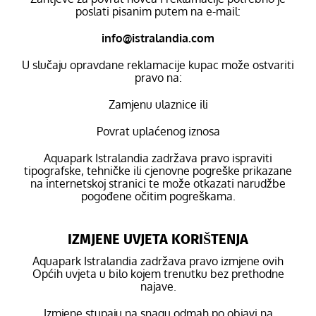
poslati pisanim putem na e-mail:
info@istralandia.com
U slučaju opravdane reklamacije kupac može ostvariti
pravo na:
Zamjenu ulaznice ili
Povrat uplaćenog iznosa
Aquapark Istralandia zadržava pravo ispraviti
tipografske, tehničke ili cjenovne pogreške prikazane
na internetskoj stranici te može otkazati narudžbe
pogođene očitim pogreškama.
IZMJENE UVJETA KORIŠTENJA
Aquapark Istralandia zadržava pravo izmjene ovih
Općih uvjeta u bilo kojem trenutku bez prethodne
najave.
Izmjene stupaju na snagu odmah po objavi na