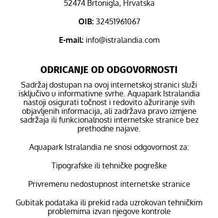
52474 Brtonigla, Hrvatska
OIB:
32451961067
E-mail:
info@istralandia.com
ODRICANJE OD ODGOVORNOSTI
Sadržaj dostupan na ovoj internetskoj stranici služi
isključivo u informativne svrhe. Aquapark Istralandia
nastoji osigurati točnost i redovito ažuriranje svih
objavljenih informacija, ali zadržava pravo izmjene
sadržaja ili funkcionalnosti internetske stranice bez
prethodne najave.
Aquapark Istralandia ne snosi odgovornost za:
Tipografske ili tehničke pogreške
Privremenu nedostupnost internetske stranice
Gubitak podataka ili prekid rada uzrokovan tehničkim
problemima izvan njegove kontrole