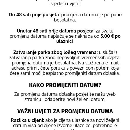
sljedeći uvjeti:
Do 48 sati prije posjeta:
promjena datuma je potpuno
besplatna.
Unutar 48 sati prije datuma posjeta:
za svaku
promjenu datuma naplaćuje se naknada od
5,00 € po
ulaznici
.
Zatvaranje parka zbog lošeg vremena:
u slučaju
zatvaranja parka zbog nepovoljnih vremenskih uvjeta,
promjena datuma je besplatna. Na službenu e-mail
adresu primit ćete poruku s poveznicom putem koje
ćete sami moći besplatno promijeniti datum dolaska.
KAKO PROMIJENITI DATUM?
Za promjenu datuma dolaska posjetite našu web
stranicu i odaberite novi željeni datum.
VAŽNI UVJETI ZA PROMJENU DATUMA
Razlika u cijeni:
ako je cijena ulaznice za novi željeni
datum viša od cijene izvorne ulaznice, potrebno je